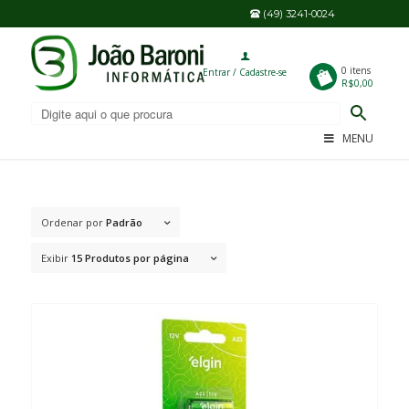
(49) 3241-0024
0
0 itens
Entrar / Cadastre-se
R$0,00
MENU
Ordenar por
Padrão
Exibir
15 Produtos por página