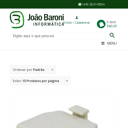
(49) 3241-0024
0
0 itens
Entrar / Cadastre-se
R$0,00
MENU
Ordenar por
Padrão
Exibir
15 Produtos por página