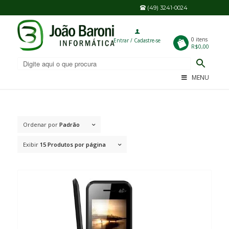
(49) 3241-0024
0
0 itens
Entrar / Cadastre-se
R$0,00
MENU
Ordenar por
Padrão
Exibir
15 Produtos por página