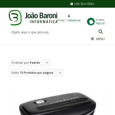
(49) 3241-0024
0
0 itens
Entrar / Cadastre-se
R$0,00
MENU
Ordenar por
Padrão
Exibir
15 Produtos por página