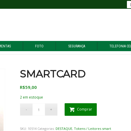
MENTAS
FOTO
SEGURANÇA
TELEFONIA CE
SMARTCARD
R$
59,00
2 em estoque
Comprar
SKU:
10514
Categorias:
DESTAQUE
,
Tokens / Leitores smart