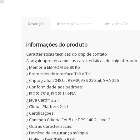
Descrição
Informação adicional
Avaliações (0)
informações do produto
Características técnicas do chip de contato
A seguir apresentamos as características do chip ofertado 
¿ Memória EEPROM de 80 Kb
¿ Protocolos de interface T=0 e T=1
¿ Criptografia 2048 bit RSA®, AES 256 bit, SHA-256
¿ Conformidade aos padrões:
¿ ISO® 7816, ISO® 14443A
¿ Java Card™ 2.2.1
¿ Global Platform 2.1.1
¿ Certificações:
¿ Common Criteria EAL 5+ e FIPS 140-2 Level 3
¿ Outras Características:
¿ Domínio de segurança múltipla
¿ Múltiplo DAP (DES e RSA)