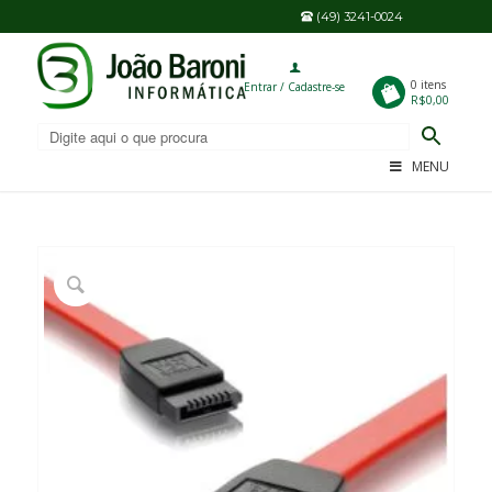
(49) 3241-0024
0
0 itens
Entrar / Cadastre-se
R$0,00
MENU